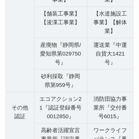
【舗装工事業】
【水道施設工
【浚渫工事業】
事業】【解体
業】
産廃物『静岡県/
運送業『中運
愛知県第029750
自貨大1421
号』
号』
砂利採取『静岡
県第959号』
エコアクション2
消防団協力事
その他
1『認証登録番号
業所『交付番
認証
0012850』
号6015』
高齢者活躍宣言
ワークライフ