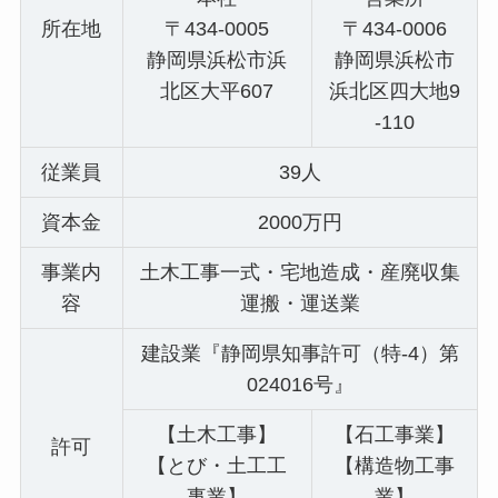
所在地
〒434-0005
〒434-0006
静岡県浜松市浜
静岡県浜松市
北区大平607
浜北区四大地9
-110
従業員
39人
資本金
2000万円
事業内
土木工事一式・宅地造成・産廃収集
容
運搬・運送業
建設業『静岡県知事許可（特-4）第
024016号』
【土木工事】
【石工事業】
許可
【とび・土工工
【構造物工事
事業】
業】