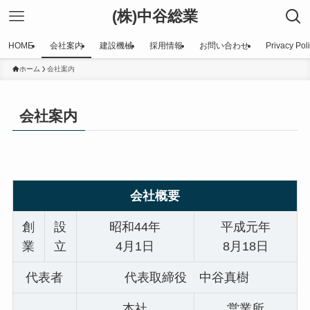
(株)中谷総業
HOME
会社案内
建設機械
採用情報
お問い合わせ
Privacy Pol
ホーム
会社案内
会社案内
会社概要
創
設
昭和44年
平成元年
業
立
4月1日
8月18日
代表者
代表取締役 中谷真樹
本社
営業所